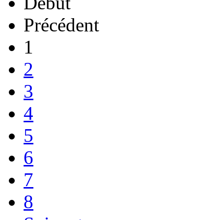
Début
Précédent
1
2
3
4
5
6
7
8